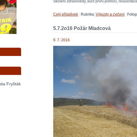
Školení zdravovědy, kurz první pomoci, resuscitac
Celý příspěvek
|
Rubrika:
Výjezdy a cvičení
|
Fotogr
5.7.2o16 Požár Mladcová
9. 7. 2016
sta Fryšták