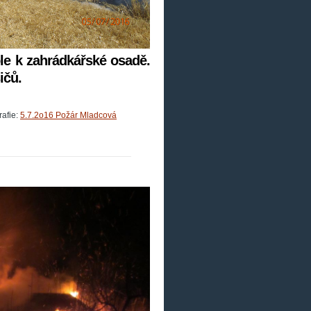
ole k zahrádkářské osadě.
ičů.
afie:
5.7.2o16 Požár Mladcová