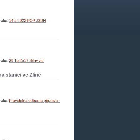
afie:
14.5.2022 POP JSDH
afie:
29.1o.2o17 Silný vítr
 stanici ve Zlíně
afie:
Pravidelná odborná příprava -