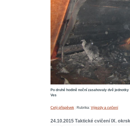
Po druhé hodině noční zasahovaly dvě jednotky 
Ves
Celý příspěvek
|
Rubrika:
Výjezdy a cvičení
24.10.2015 Taktické cvičení IX. okrs