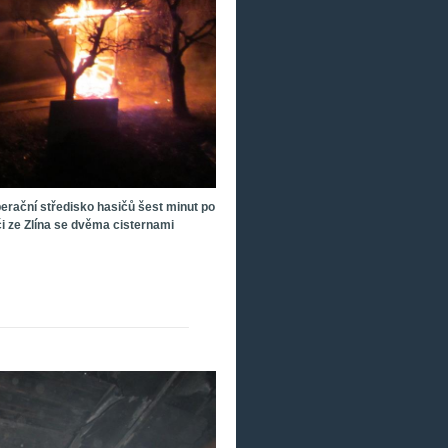
perační středisko hasičů šest minut po
iči ze Zlína se dvěma cisternami