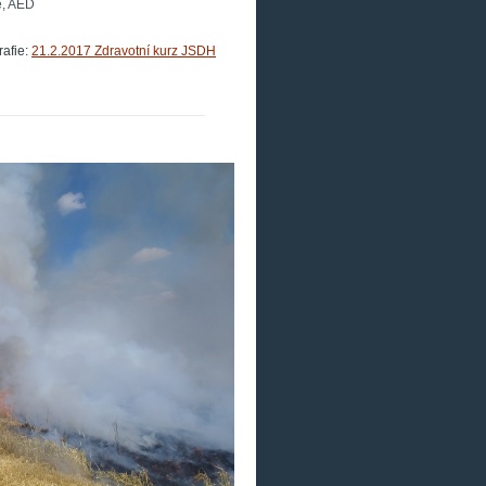
e, AED
afie:
21.2.2017 Zdravotní kurz JSDH