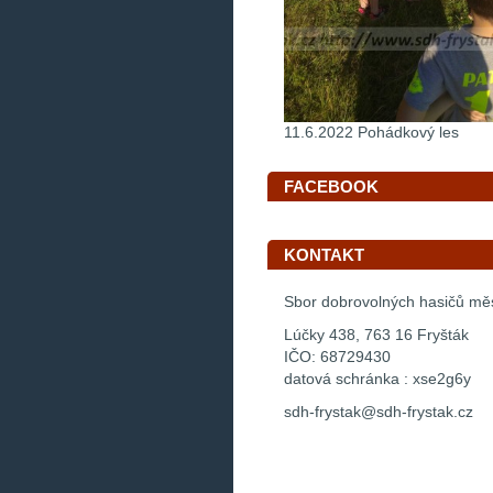
11.6.2022 Pohádkový les
FACEBOOK
KONTAKT
Sbor dobrovolných hasičů mě
Lúčky 438, 763 16 Fryšták
IČO: 68729430
datová schránka : xse2g6y
sdh-frystak@sdh-frystak.cz