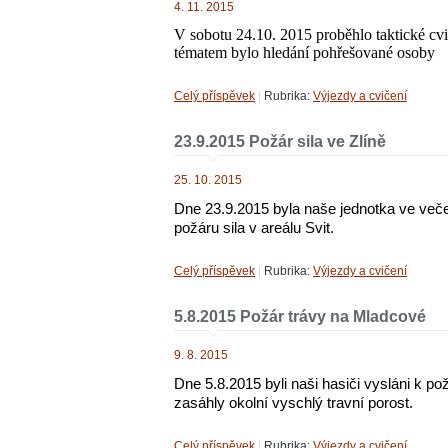
4. 11. 2015
V sobotu 24.10. 2015 proběhlo taktické cv
tématem bylo hledání pohřešované osoby
Celý příspěvek
|
Rubrika:
Výjezdy a cvičení
23.9.2015 Požár sila ve Zlíně
25. 10. 2015
Dne 23.9.2015 byla naše jednotka ve več
požáru sila v areálu Svit.
Celý příspěvek
|
Rubrika:
Výjezdy a cvičení
5.8.2015 Požár trávy na Mladcové
9. 8. 2015
Dne 5.8.2015 byli naši hasiči vysláni k 
zasáhly okolní vyschlý travní porost.
Celý příspěvek
|
Rubrika:
Výjezdy a cvičení