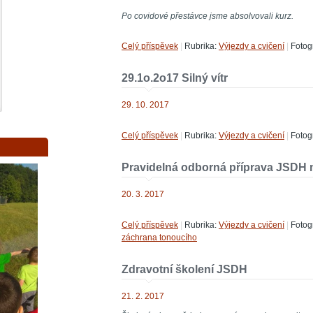
Po covidové přestávce jsme absolvovali kurz.
Celý příspěvek
|
Rubrika:
Výjezdy a cvičení
|
Fotogr
29.1o.2o17 Silný vítr
29. 10. 2017
Celý příspěvek
|
Rubrika:
Výjezdy a cvičení
|
Fotogr
Pravidelná odborná příprava JSDH na
20. 3. 2017
Celý příspěvek
|
Rubrika:
Výjezdy a cvičení
|
Fotogr
záchrana tonoucího
Zdravotní školení JSDH
21. 2. 2017