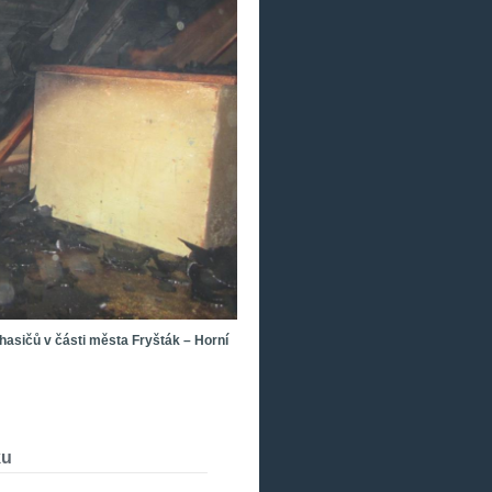
hasičů v části města Fryšták – Horní
ku