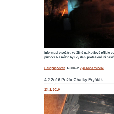
Informaci o požáru ve Zlíně na Kudlově přijalo o
půlnoci. Na místo byli vysláni profesionální has
Celý příspěvek
|
Rubrika:
Výjezdy a cvičení
4.2.2o16 Požár Chatky Fryšták
23. 2. 2016