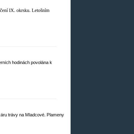
ičení IX. okrsku. Letošním
erních hodinách povolána k
požáru trávy na Mladcové. Plameny