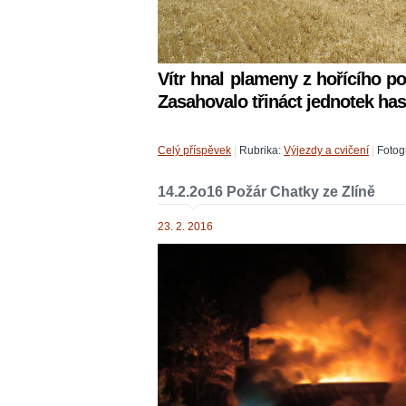
Vítr hnal plameny z hořícího p
Zasahovalo třináct jednotek has
Celý příspěvek
|
Rubrika:
Výjezdy a cvičení
|
Fotogr
14.2.2o16 Požár Chatky ze Zlíně
23. 2. 2016