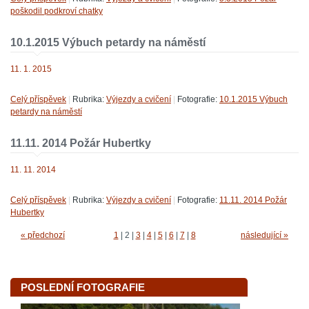
poškodil podkroví chatky
10.1.2015 Výbuch petardy na náměstí
11. 1. 2015
Celý příspěvek
|
Rubrika:
Výjezdy a cvičení
|
Fotografie:
10.1.2015 Výbuch
petardy na náměstí
11.11. 2014 Požár Hubertky
11. 11. 2014
Celý příspěvek
|
Rubrika:
Výjezdy a cvičení
|
Fotografie:
11.11. 2014 Požár
Hubertky
« předchozí
1
|
2
|
3
|
4
|
5
|
6
|
7
|
8
následující »
POSLEDNÍ FOTOGRAFIE