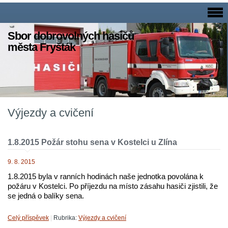
Sbor dobrovolných hasičů
města Fryšták
Výjezdy a cvičení
1.8.2015 Požár stohu sena v Kostelci u Zlína
9. 8. 2015
1.8.2015 byla v ranních hodinách naše jednotka povolána k
požáru v Kostelci. Po příjezdu na místo zásahu hasiči zjistili, že
se jedná o balíky sena.
Celý příspěvek
|
Rubrika:
Výjezdy a cvičení