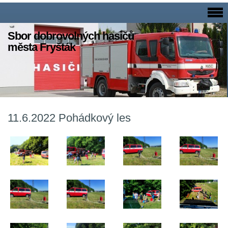
Sbor dobrovolných hasičů
města Fryšták
11.6.2022 Pohádkový les