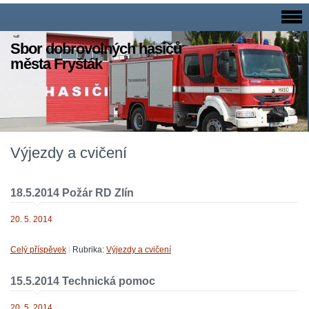
Sbor dobrovolných hasičů
města Fryšták
Výjezdy a cvičení
18.5.2014 Požár RD Zlín
20. 5. 2014
Celý příspěvek
|
Rubrika:
Výjezdy a cvičení
15.5.2014 Technická pomoc
20. 5. 2014