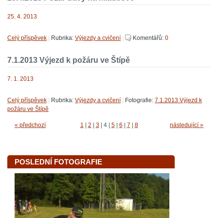
25. 4. 2013
Celý příspěvek
|
Rubrika:
Výjezdy a cvičení
|
Komentářů:
0
7.1.2013 Výjezd k požáru ve Štípě
7. 1. 2013
Celý příspěvek
|
Rubrika:
Výjezdy a cvičení
|
Fotografie:
7.1.2013 Výjezd k
požáru ve Štípě
« předchozí
1
|
2
|
3
|
4
|
5
|
6
|
7
|
8
následující »
POSLEDNÍ FOTOGRAFIE