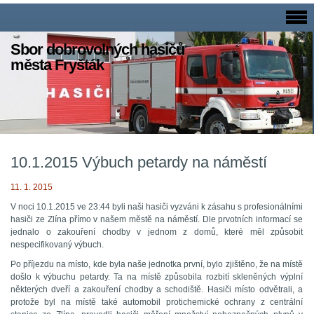
Sbor dobrovolných hasičů
města Fryšták
10.1.2015 Výbuch petardy na náměstí
11. 1. 2015
V noci 10.1.2015 ve 23:44 byli naši hasiči vyzváni k zásahu s profesionálními
hasiči ze Zlína přímo v našem městě na náměstí. Dle prvotních informací se
jednalo o zakouření chodby v jednom z domů, které měl způsobit
nespecifikovaný výbuch.
Po příjezdu na místo, kde byla naše jednotka první, bylo zjištěno, že na místě
došlo k výbuchu petardy. Ta na místě způsobila rozbití skleněných výplní
některých dveří a zakouření chodby a schodiště. Hasiči místo odvětrali, a
protože byl na místě také automobil protichemické ochrany z centrální