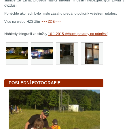
stanice ze Zlína, provedli hasiči měření množství nebezpečných plynů v
ovzduší.
Po těchto úkonech bylo místo zásahu předáno policii k vyšetření události.
Více na webu HZS Zlín
>>> ZDE <<<
Náhledy fotografií ze složky
10.1.2015 Výbuch petardy na náměstí
POSLEDNÍ FOTOGRAFIE