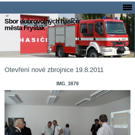
Sbor dobrovolných hasičů
města Fryšták
Otevření nové zbrojnice 19.8.2011
IMG_3879