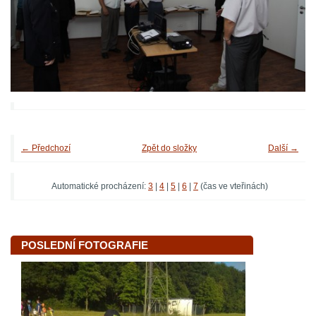
← Předchozí
Zpět do složky
Další →
Automatické procházení:
3
|
4
|
5
|
6
|
7
(čas ve vteřinách)
POSLEDNÍ FOTOGRAFIE