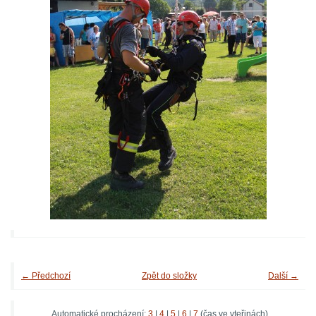
← Předchozí
Zpět do složky
Další →
Automatické procházení:
3
|
4
|
5
|
6
|
7
(čas ve vteřinách)