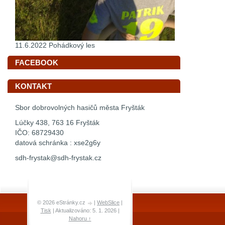
11.6.2022 Pohádkový les
FACEBOOK
KONTAKT
Sbor dobrovolných hasičů města Fryšták
Lúčky 438, 763 16 Fryšták
IČO: 68729430
datová schránka : xse2g6y
sdh-frystak@sdh-frystak.cz
© 2026 eStránky.cz
|
WebSlice
|
Tisk
|
Aktualizováno: 5. 1. 2026
|
Nahoru ↑