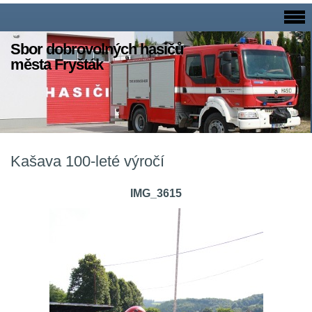
Sbor dobrovolných hasičů
města Fryšták
Kašava 100-leté výročí
IMG_3615