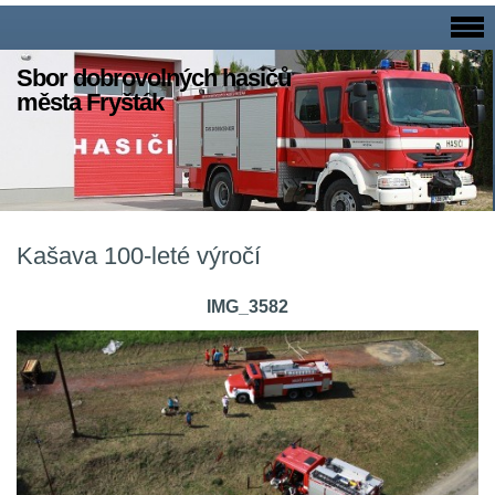
Sbor dobrovolných hasičů
města Fryšták
Kašava 100-leté výročí
IMG_3582