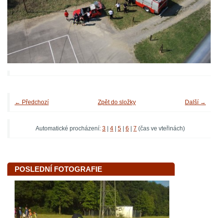
← Předchozí
Zpět do složky
Další →
Automatické procházení:
3
|
4
|
5
|
6
|
7
(čas ve vteřinách)
POSLEDNÍ FOTOGRAFIE