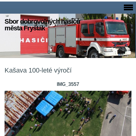
Sbor dobrovolných hasičů
města Fryšták
Kašava 100-leté výročí
IMG_3557