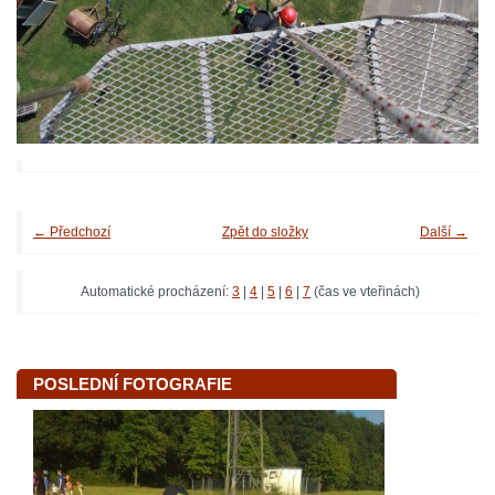
← Předchozí
Zpět do složky
Další →
Automatické procházení:
3
|
4
|
5
|
6
|
7
(čas ve vteřinách)
POSLEDNÍ FOTOGRAFIE