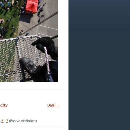
ložky
Další →
|
6
|
7
(čas ve vteřinách)