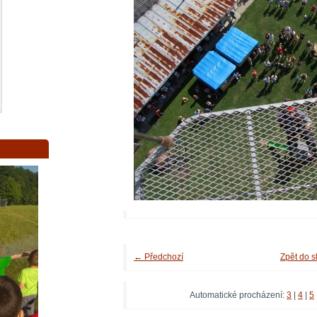
← Předchozí
Zpět do s
Automatické procházení:
3
|
4
|
5