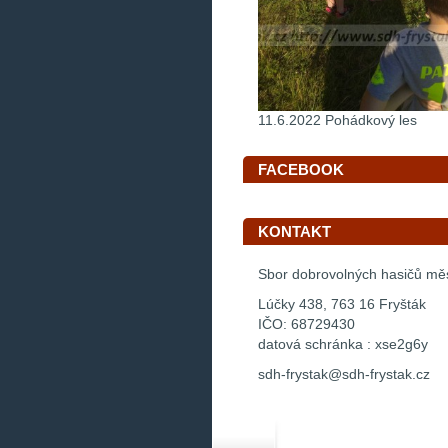
11.6.2022 Pohádkový les
FACEBOOK
KONTAKT
Sbor dobrovolných hasičů mě
Lúčky 438, 763 16 Fryšták
IČO: 68729430
datová schránka : xse2g6y
sdh-frystak@sdh-frystak.cz