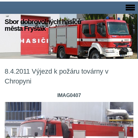
Sbor dobrovolných hasičů
města Fryšták
8.4.2011 Výjezd k požáru továrny v
Chropyni
IMAG0407