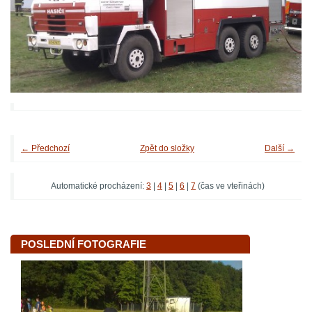
← Předchozí
Zpět do složky
Další →
Automatické procházení:
3
|
4
|
5
|
6
|
7
(čas ve vteřinách)
POSLEDNÍ FOTOGRAFIE