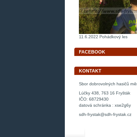
11.6.2022 Pohádkový les
FACEBOOK
KONTAKT
Sbor dobrovolných hasičů mě
Lúčky 438, 763 16 Fryšták
IČO: 68729430
datová schránka : xse2g6y
sdh-frystak@sdh-frystak.cz