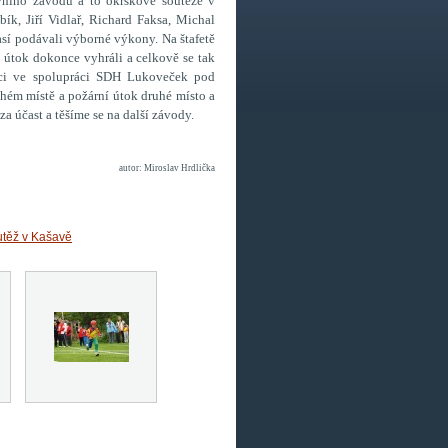
rvního závodu a to okrskové soutěže v
k, Jiří Vidlař, Richard Faksa, Michal
sí podávali výborné výkony. Na štafetě
ní útok dokonce vyhráli a celkově se tak
áci ve spolupráci SDH Lukoveček pod
uhém místě a požární útok druhé místo a
 účast a těšíme se na další závody.
autor: Miroslav Hrdlička
utěž v Kašavě