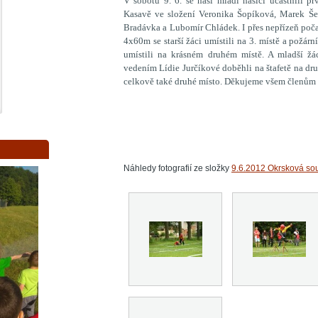
V sobotu 9. 6. se naši mladí hasiči účastnili p
Kasavě ve složení Veronika Šopíková, Marek Šebí
Bradávka a Lubomír Chládek. I přes nepřízeň poča
4x60m se starší žáci umístili na 3. místě a požár
umístili na krásném druhém místě. A mladší ž
vedením Lídie Jurčíkové doběhli na štafetě na dr
celkově také druhé místo. Děkujeme všem členům za
Náhledy fotografií ze složky
9.6.2012 Okrsková so