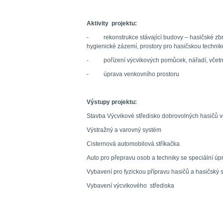
Aktivity projektu:
- rekonstrukce stávající budovy – hasičské zbroj
hygienické zázemí, prostory pro hasičskou technik
- pořízení výcvikových pomůcek, nářadí, včetně
- úprava venkovního prostoru
Výstupy projektu:
Stavba Výcvikové středisko dobrovolných hasičů 
Výstražný a varovný systém
Cisternová automobilová stříkačka
Auto pro přepravu osob a techniky se speciální úp
Vybavení pro fyzickou přípravu hasičů a hasičský 
Vybavení výcvikového střediska