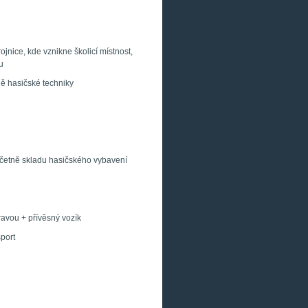
nice, kde vznikne školicí místnost,
u
 hasičské techniky
včetně skladu hasičského vybavení
ravou + přívěsný vozík
sport