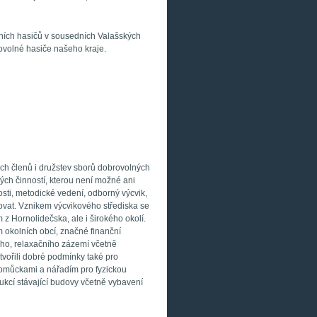
lních hasičů v sousedních Valašských
ovolné hasiče našeho kraje.
ých členů i družstev sborů dobrovolných
ých činností, kterou není možné ani
sti, metodické vedení, odborný výcvik,
izovat. Vznikem výcvikového střediska se
 z Hornolidečska, ale i širokého okolí.
okolních obcí, značné finanční
ího, relaxačního zázemí včetně
vořili dobré podmínky také pro
pomůckami a nářadím pro fyzickou
ukcí stávající budovy včetně vybavení