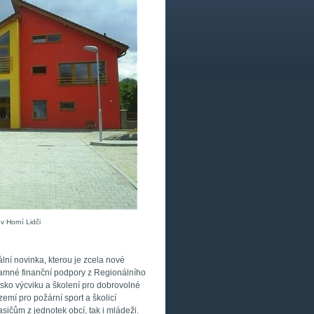
 Horní Lidči
lní novinka, kterou je zcela nové
namné finanční podpory z Regionálního
sko výcviku a školení pro dobrovolné
emí pro požární sport a školicí
sičům z jednotek obcí, tak i mládeži.