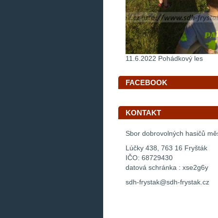
11.6.2022 Pohádkový les
FACEBOOK
KONTAKT
Sbor dobrovolných hasičů mě
Lúčky 438, 763 16 Fryšták
IČO: 68729430
datová schránka : xse2g6y
sdh-frystak@sdh-frystak.cz