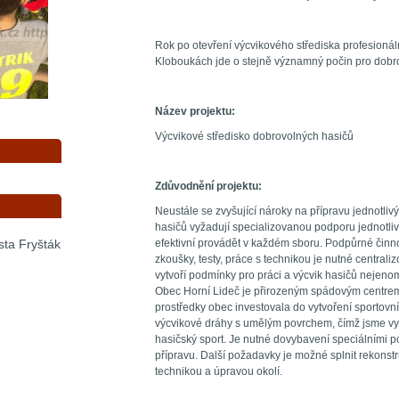
Rok po otevření výcvikového střediska profesioná
Kloboukách jde o stejně významný počin pro dobr
Název projektu:
Výcvikové středisko dobrovolných hasičů
Zdůvodnění projektu:
Neustále se zvyšující nároky na přípravu jednotliv
hasičů vyžadují specializovanou podporu jednotliv
efektivní provádět v každém sboru. Podpůrné činno
sta Fryšták
zkoušky, testy, práce s technikou je nutné central
vytvoří podmínky pro práci a výcvik hasičů nejenom
Obec Horní Lideč je přirozeným spádovým centrem 
prostředky obec investovala do vytvoření sportovn
výcvikové dráhy s umělým povrchem, čímž jsme vyt
hasičský sport. Je nutné dovybavení speciálními 
přípravu. Další požadavky je možné splnit rekonstr
technikou a úpravou okolí.