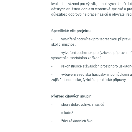
kvalitního zázemí pro výcvik jednotlivých sborů d
dětských družstev v oblasti teoretické, fyzické a p
důležitosti dobrovolné práce hasičů u obyvatel reg
Specifické cíle projektu:
- vytvoření podmínek pro teoretickou přípravu –
školicí místnost
- vytvoření podmínek pro fyzickou přípravu – ú
vybavení a sociálního zařízení
- rekonstrukce stávajících prostor pro uskladně
- vybavení střediska hasičskými pomůckami a 
zajištění teoretické, fyzické a praktické přípravy
Přehled cílových skupin:
- sbory dobrovolných hasičů
- mládež
- žáci základních škol