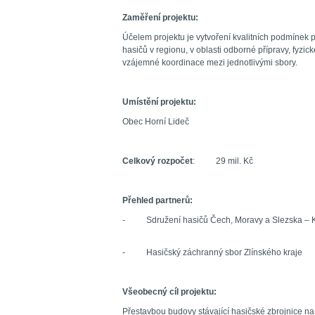
Zaměření projektu:
Účelem projektu je vytvoření kvalitních podmínek 
hasičů v regionu, v oblasti odborné přípravy, fyzic
vzájemné koordinace mezi jednotlivými sbory.
Umístění projektu:
Obec Horní Lideč
Celkový rozpočet
: 29 mil. Kč
Přehled partnerů:
- Sdružení hasičů Čech, Moravy a Slezska – Kra
- Hasičský záchranný sbor Zlínského kraje
Všeobecný cíl projektu:
Přestavbou budovy stávající hasičské zbrojnice na 