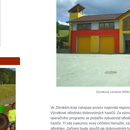
Výcvikové centrum JSDH v
Ve Zlínském kraji zahajuje provoz naprostá regioná
Výcvikové středisko dobrovolných hasičů. Za výz
operačního programu se podařilo vybudovat středi
hasiče. Ti zde naleznou nový cvičební trenažér, záz
středisko. Zařízení bude sloužit jak dobrovolným ha