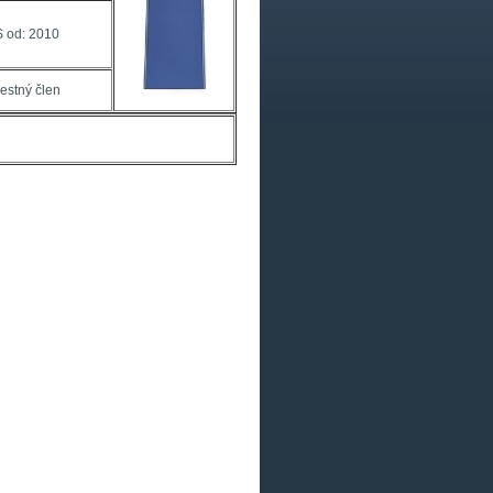
 od: 2010
estný člen