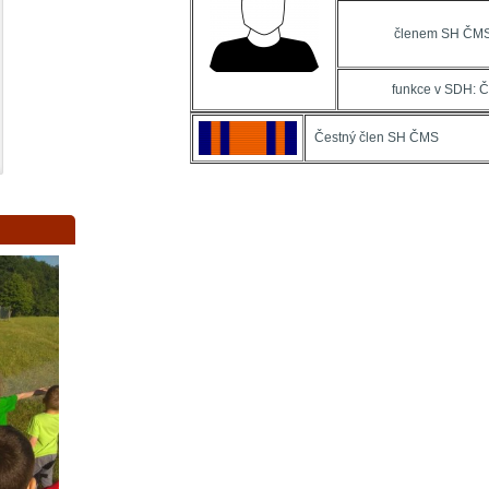
členem SH ČMS
funkce v SDH: Č
Čestný člen SH ČMS