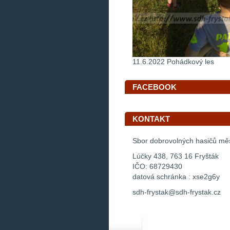
11.6.2022 Pohádkový les
FACEBOOK
KONTAKT
Sbor dobrovolných hasičů mě
Lúčky 438, 763 16 Fryšták
IČO: 68729430
datová schránka : xse2g6y
sdh-frystak@sdh-frystak.cz