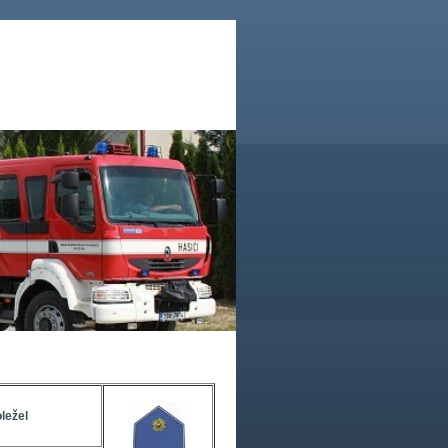
ležel